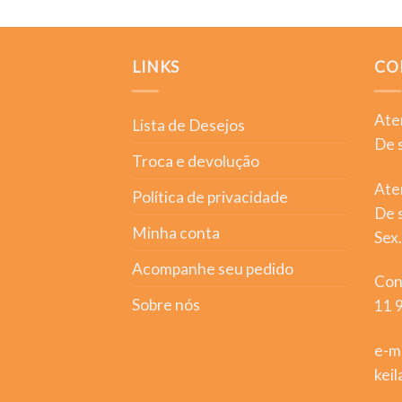
LINKS
CO
Ate
Lista de Desejos
De s
Troca e devolução
Aten
Política de privacidade
De s
Minha conta
Sex.
Acompanhe seu pedido
Con
Sobre nós
11 
e-m
kei