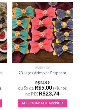
nar
Adicionar
eus
aos meus
os
desejos
ADESIVOS
ca
20 Laços Adesivos Pesponto
R$
24,99
R$
5,00
s
ou 5x de
s/ juros
R$
23,74
no PIX
ADICIONAR AO CARRINHO