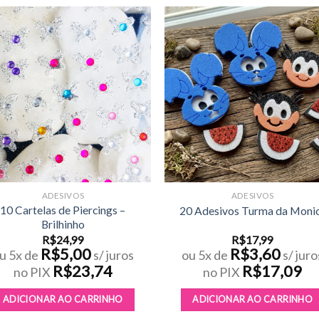
Adicionar
Adicio
aos meus
aos m
desejos
desej
ADESIVOS
ADESIVOS
10 Cartelas de Piercings –
20 Adesivos Turma da Moni
Brilhinho
R$
24,99
R$
17,99
R$
5,00
R$
3,60
u 5x de
s/ juros
ou 5x de
s/ juro
R$
23,74
R$
17,09
no PIX
no PIX
ADICIONAR AO CARRINHO
ADICIONAR AO CARRINHO