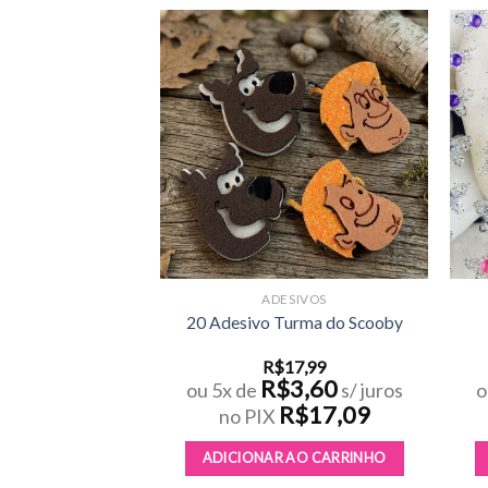
Adicionar
Adicionar
aos meus
aos meus
desejos
desejos
SIVOS
ADESIVOS
ivado Estampado
20 Adesivo Turma do Scooby
24,99
R$
17,99
5,00
R$
3,60
s/ juros
ou 5x de
s/ juros
o
R$
23,74
R$
17,09
no PIX
AO CARRINHO
ADICIONAR AO CARRINHO