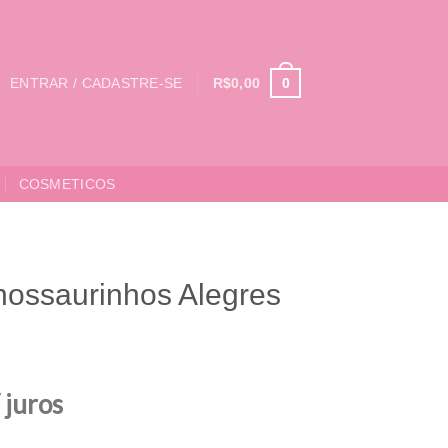
0
ENTRAR / CADASTRE-SE
R$
0,00
COSMETICOS
nossaurinhos Alegres
 juros