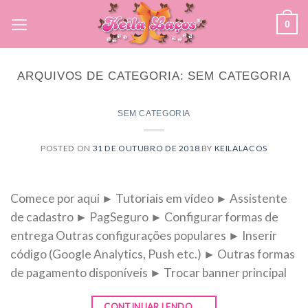
Skip
0
to
content
ARQUIVOS DE CATEGORIA:
SEM CATEGORIA
SEM CATEGORIA
POSTED ON
31 DE OUTUBRO DE 2018
BY
KEILALACOS
Comece por aqui ► Tutoriais em vídeo ► Assistente
de cadastro ► PagSeguro ► Configurar formas de
entrega Outras configurações populares ► Inserir
código (Google Analytics, Push etc.) ► Outras formas
de pagamento disponíveis ► Trocar banner principal
CONTINUAR LENDO
→